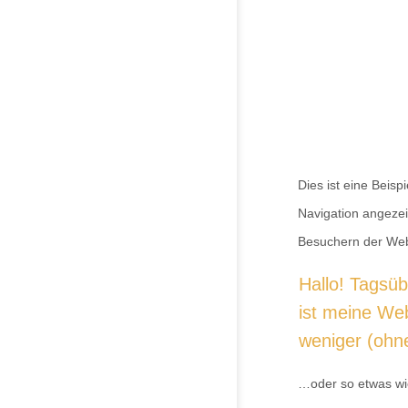
Dies ist eine Beisp
Navigation angezei
Besuchern der Webs
Hallo! Tagsüb
ist meine We
weniger (ohn
…oder so etwas wie