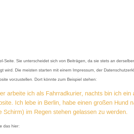
iel-Seite. Sie unterscheidet sich von Beiträgen, da sie stets an derselb
gt wird. Die meisten starten mit einem Impressum, der Datenschutzerkl
KONTAKT
ite vorzustellen. Dort könnte zum Beispiel stehen:
Silvia Werner
er arbeite ich als Fahrradkurier, nachts bin ich ei
Hainbergstraße 30
36100 Petersberg
bsite. Ich lebe in Berlin, habe einen großen Hund
stempleria@me.c
e Schirm) im Regen stehen gelassen zu werden.
 das hier: