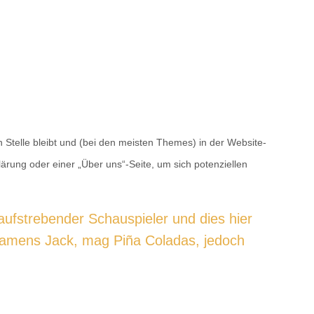
en Stelle bleibt und (bei den meisten Themes) in der Website-
ärung oder einer „Über uns“-Seite, um sich potenziellen
Impressum
n aufstrebender Schauspieler und dies hier
Privatsphäre-Einstellungen
 namens Jack, mag Piña Coladas, jedoch
om
Historie der Privatsphäre-
Einstellungen