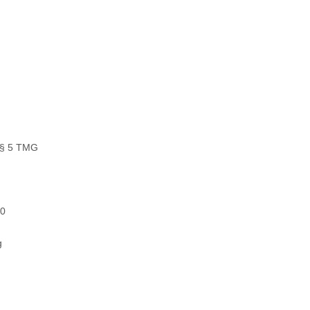
§ 5 TMG
30
g